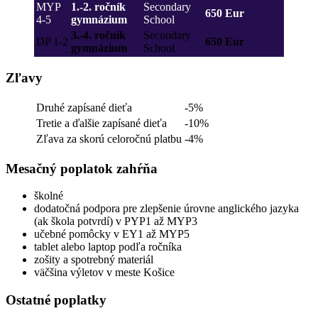
MYP
1.-2. ročník
Secondary
650 Eur
4-5
gymnázium
School
3.-4. ročník
Secondary
DP 1-2
650 Eur
gymnázium
School
Zľavy
Druhé zapísané dieťa
-5%
Tretie a ďalšie zapísané dieťa
-10%
Zľava za skorú celoročnú platbu
-4%
Mesačný poplatok zahŕňa
školné
dodatočná podpora pre zlepšenie úrovne anglického jazyka
(ak škola potvrdí) v PYP1 až MYP3
učebné pomôcky v EY1 až MYP5
tablet alebo laptop podľa ročníka
zošity a spotrebný materiál
väčšina výletov v meste Košice
Ostatné poplatky