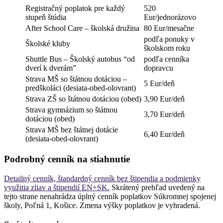
Registračný poplatok pre každý
520
stupeň štúdia
Eur/jednorázovo
After School Care – školská družina
80 Eur/mesačne
podľa ponuky v
Školské kluby
školskom roku
Shuttle Bus – Školský autobus “od
podľa cenníka
dverí k dverám”
dopravcu
Strava MŠ so štátnou dotáciou –
5 Eur/deň
predškoláci (desiata-obed-olovrant)
Strava ZŠ so štátnou dotáciou (obed)
3,90 Eur/deň
Strava gymnázium so štátnou
3,70 Eur/deň
dotáciou (obed)
Strava MŠ bez štátnej dotácie
6,40 Eur/deň
(desiata-obed-olovrant)
Podrobný cenník na stiahnutie
Detailný cenník, štandardný cenník bez štipendia a podmienky
využitia zliav a štipendií EN+SK.
Skrátený prehľad uvedený na
tejto strane nenahrádza úplný cenník poplatkov Súkromnej spojenej
školy, Poľná 1, Košice. Zmena výšky poplatkov je vyhradená.