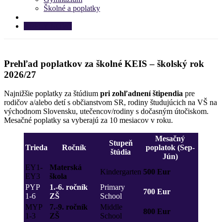
Školné a poplatky
APPLY NOW!
Prehľad poplatkov za školné KEIS – školský rok
2026/27
Najnižšie poplatky za štúdium
pri zohľadnení štipendia
pre
rodičov a/alebo detí s občianstvom SR, rodiny študujúcich na VŠ na
východnom Slovensku, utečencov/rodiny s dočasným útočiskom.
Mesačné poplatky sa vyberajú za 10 mesiacov v roku.
Mesačný
Stupeň
Trieda
Ročník
poplatok (Sep-
štúdia
Jún)
EY1-
Materská
Kindergarten
500 Eur
EY3
škola
PYP
1.-6. ročník
Primary
700 Eur
1-6
ZŠ
School
MYP
7.-9. ročník
Middle
800 Eur
1-3
ZŠ
School