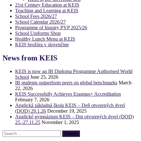
21st Century Education at KEIS
Teaching and Learning at KEIS
School Fees 2026/27
School Calendar 2026/27
Programme of Inquiry PYP 2025/26
School Uniforms Shop
Healthy Lunch Menu at KEIS
KEIS brožúra v slovenčine
News from KEIS
KEIS is now an IB Diploma Programme Authorised World
School
June 25, 2026
IB students outperform peers on global benchmarks
March
22, 2026
KEIS Successfully Achieves Erasmus+ Accreditation
February 7, 2026
Anglická základná škola KEIS – Deň otvorených dverí
(DOD) 29.1.26
December 19, 2025
Anglické gymnázium KEIS – Dni otvorených dverí (DOD)
25.-27.11.25
November 1, 2025