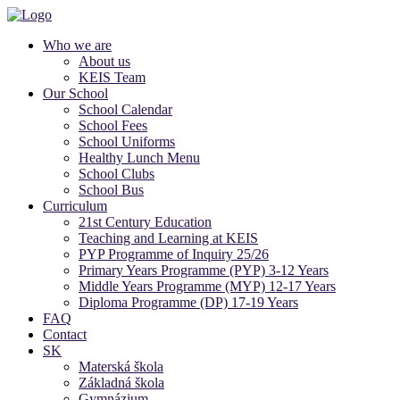
Who we are
About us
KEIS Team
Our School
School Calendar
School Fees
School Uniforms
Healthy Lunch Menu
School Clubs
School Bus
Curriculum
21st Century Education
Teaching and Learning at KEIS
PYP Programme of Inquiry 25/26
Primary Years Programme (PYP) 3-12 Years
Middle Years Programme (MYP) 12-17 Years
Diploma Programme (DP) 17-19 Years
FAQ
Contact
SK
Materská škola
Základná škola
Gymnázium