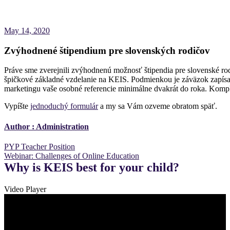
May 14, 2020
Zvýhodnené štipendium pre slovenských rodičov
Práve sme zverejnili zvýhodnenú možnosť štipendia pre slovenské r
špičkové základné vzdelanie na KEIS. Podmienkou je záväzok zapísať
marketingu vaše osobné referencie minimálne dvakrát do roka. Komp
Vypíšte
jednoduchý formulár
a my sa Vám ozveme obratom späť.
Author :
Administration
Post
PYP Teacher Position
Webinar: Challenges of Online Education
navigation
Why is KEIS best for your child?
Video Player