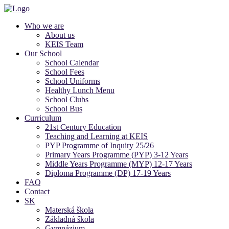
Who we are
About us
KEIS Team
Our School
School Calendar
School Fees
School Uniforms
Healthy Lunch Menu
School Clubs
School Bus
Curriculum
21st Century Education
Teaching and Learning at KEIS
PYP Programme of Inquiry 25/26
Primary Years Programme (PYP) 3-12 Years
Middle Years Programme (MYP) 12-17 Years
Diploma Programme (DP) 17-19 Years
FAQ
Contact
SK
Materská škola
Základná škola
Gymnázium