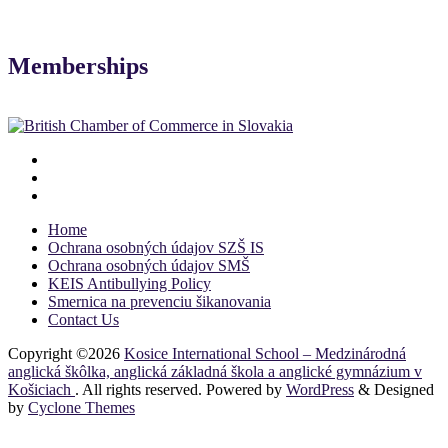
Memberships
Home
Ochrana osobných údajov SZŠ IS
Ochrana osobných údajov SMŠ
KEIS Antibullying Policy
Smernica na prevenciu šikanovania
Contact Us
Copyright ©2026
Kosice International School – Medzinárodná
anglická škôlka, anglická základná škola a anglické gymnázium v
Košiciach
. All rights reserved. Powered by
WordPress
&
Designed
by
Cyclone Themes