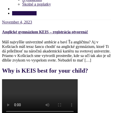
Školné a poplatky
APPLY NOW!
November 4, 2023
Anglické gymnázium KEIS – registrácia otvorená!
Máš najvyššie univerzitné ambície a baví Ťa angličtina? Aj v
Košiciach máš teraz šancu chodiť na anglické gymnázium, ktoré Ti
dá príležitosť na náročnú akademickú kariéru na svetovej univerzite.
Priamo v Košiciach sme vytvorili prostredie, kde sa učí tak ako je už
dlhšie zvykom vo vyspelom svete. Nebudeš to mať […]
Why is KEIS best for your child?