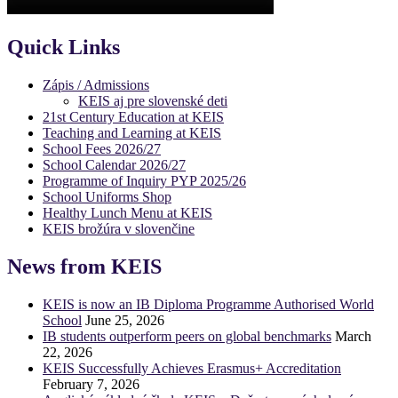
Quick Links
Zápis / Admissions
KEIS aj pre slovenské deti
21st Century Education at KEIS
Teaching and Learning at KEIS
School Fees 2026/27
School Calendar 2026/27
Programme of Inquiry PYP 2025/26
School Uniforms Shop
Healthy Lunch Menu at KEIS
KEIS brožúra v slovenčine
News from KEIS
KEIS is now an IB Diploma Programme Authorised World
School
June 25, 2026
IB students outperform peers on global benchmarks
March
22, 2026
KEIS Successfully Achieves Erasmus+ Accreditation
February 7, 2026