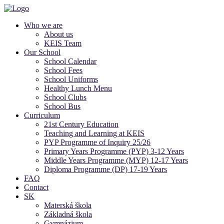
Who we are
About us
KEIS Team
Our School
School Calendar
School Fees
School Uniforms
Healthy Lunch Menu
School Clubs
School Bus
Curriculum
21st Century Education
Teaching and Learning at KEIS
PYP Programme of Inquiry 25/26
Primary Years Programme (PYP) 3-12 Years
Middle Years Programme (MYP) 12-17 Years
Diploma Programme (DP) 17-19 Years
FAQ
Contact
SK
Materská škola
Základná škola
Gymnázium